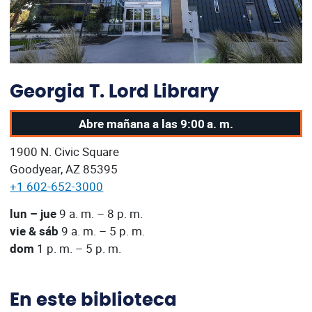
Georgia T. Lord Library
Abre mañana a las 9:00 a. m.
Nuestra dirección:
1900 N. Civic Square
Goodyear, AZ 85395
+1 602-652-3000
Nuestras horas de funcionamiento actuales son:
lun – jue
9 a. m. – 8 p. m.
vie & sáb
9 a. m. – 5 p. m.
dom
1 p. m. – 5 p. m.
En este biblioteca