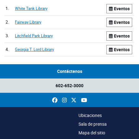
1.
White Tank Library
Eventos
2.
Fairway Library
Eventos
3.
Litchfield Park Library
Eventos
4.
Georgia T. Lord Library
Eventos
Contáctenos
602-652-3000
Facebook
Instagram
X
YouTube
Ubicaciones
Sala de prensa
Mapa del sitio