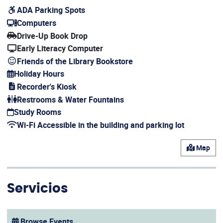
ADA Parking Spots
(opens in a new window)
Computers
(opens in a new window)
Drive-Up Book Drop
Early Literacy Computer
Friends of the Library Bookstore
Holiday Hours
(opens in a new window)
Recorder's Kiosk
(opens in a new window)
Restrooms & Water Fountains
Study Rooms
(opens in a new window)
Wi-Fi Accessible in the building and parking lot
(opens in a new window)
Map
Servicios
Browse Events